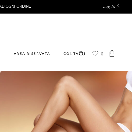
Log In
AD OGNI ORDINE
Y
AREA RISERVATA
CONTATTI
0
No products in the cart.