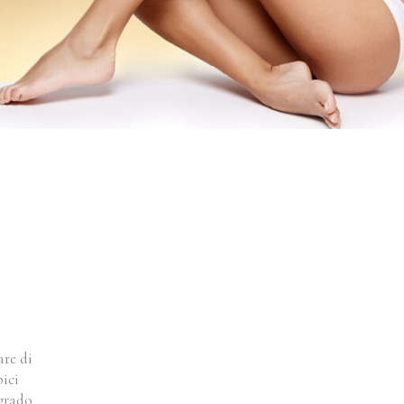
are di
pici
 grado