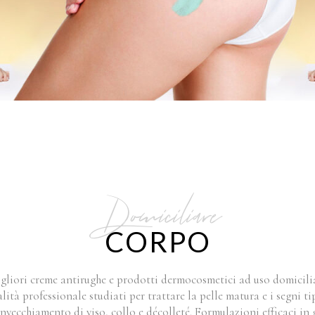
Domiciliare
CORPO
gliori creme antirughe e prodotti dermocosmetici ad uso domicili
lità professionale studiati per trattare la pelle matura e i segni ti
invecchiamento di viso, collo e décolleté. Formulazioni efficaci in