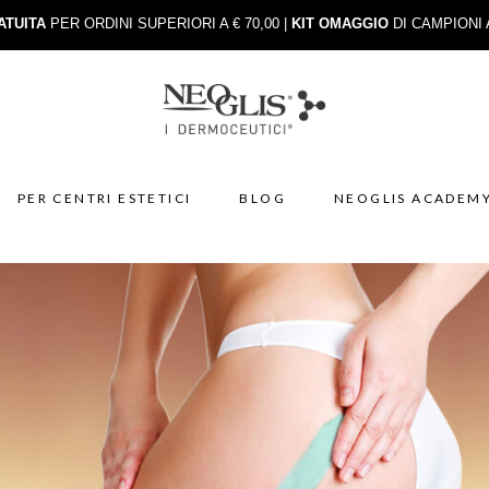
ATUITA
PER ORDINI SUPERIORI A € 70,00 |
KIT OMAGGIO
DI CAMPIONI 
PER CENTRI ESTETICI
BLOG
NEOGLIS ACADEM