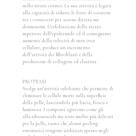
nello strato corneo. La sua attività è legata
alla capacità di ridurre le forze di coesione
tra i corneociti per azione diretta sui
desmosomi. L’esfoliazione dello strato
superiore dell’epidermide ed il conseguente
aumento della velocità di turn over
cellulare, produce un incremento
dell’attività dei ﬁbroblasti e della
produzione di collagene ed elastina.
PROTEASI
Svolge un’attività esfoliante che permette di
eliminare le cellule morte sulla superﬁcie
della pelle, lasciandola più liscia, fresca e
luminosa. I composti agiscono come gli
alfa-idrossiacidi ma sono molto più delicati
per la pelle, tanto che alcuni peeling
enzimatici vengono utilizzati spesso negli