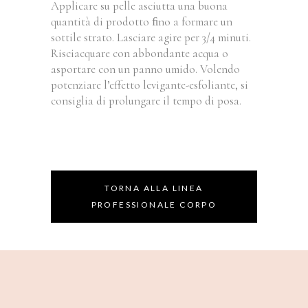
Applicare su pelle asciutta una buona
quantità di prodotto ﬁno a formare un
sottile strato. Lasciare agire per 3/4 minuti.
Risciacquare con abbondante acqua o
asportare con un panno umido. Volendo
potenziare l’effetto levigante-esfoliante, si
consiglia di prolungare il tempo di posa.
TORNA ALLA LINEA
PROFESSIONALE CORPO