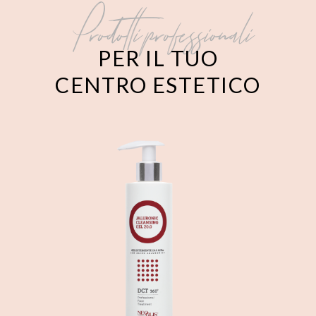
Prodotti professionali
PER IL TUO
CENTRO ESTETICO