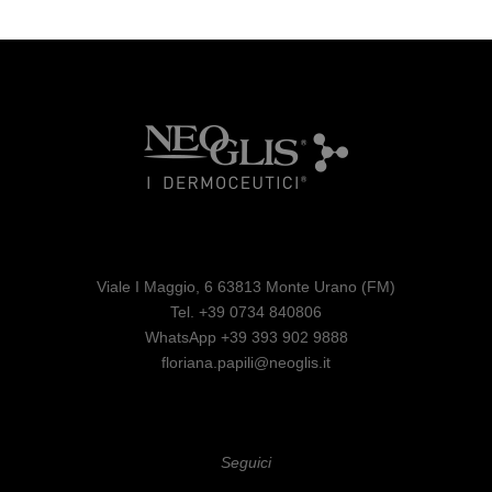
Viale I Maggio, 6 63813 Monte Urano (FM)
Tel. +39 0734 840806
WhatsApp +39 393 902 9888
floriana.papili@neoglis.it
Seguici