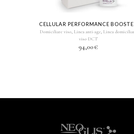
CELLULAR PERFORMANCE BOOSTE
,
,
Domiciliare viso
Linea anti-age
Linea domicilia
viso DCT
94,00
€