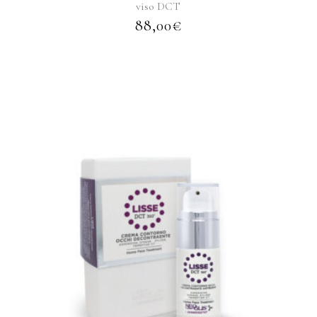
viso DCT
88,00
€