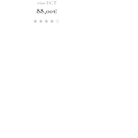
viso DCT
88,00
€
Valutato
4.00
su 5