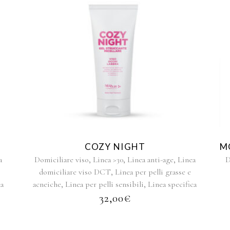
COZY NIGHT
M
,
,
,
a
Domiciliare viso
Linea >30
Linea anti-age
Linea
D
,
domiciliare viso DCT
Linea per pelli grasse e
,
,
ca
acneiche
Linea per pelli sensibili
Linea specifica
32,00
€