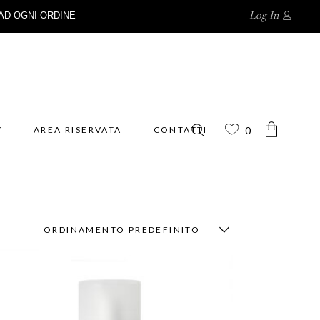
Log In
AD OGNI ORDINE
Y
AREA RISERVATA
CONTATTI
0
No products in the cart.
ORDINAMENTO PREDEFINITO