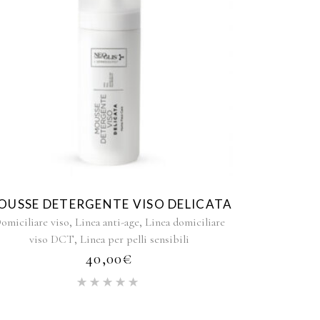
OUSSE DETERGENTE VISO DELICATA
,
,
omiciliare viso
Linea anti-age
Linea domiciliare
,
viso DCT
Linea per pelli sensibili
40,00
€
Valutato
5.00
su
5