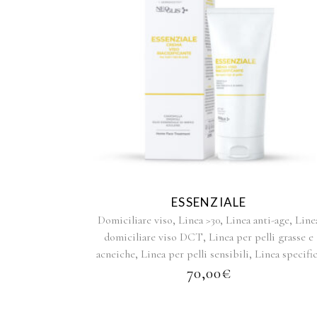
ESSENZIALE
,
,
,
Domiciliare viso
Linea >30
Linea anti-age
Line
,
domiciliare viso DCT
Linea per pelli grasse e
,
,
acneiche
Linea per pelli sensibili
Linea specifi
70,00
€