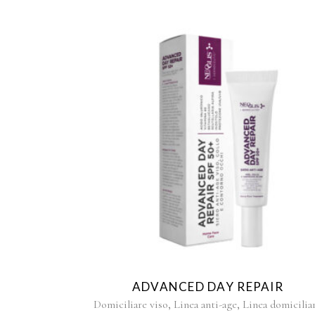
ADVANCED DAY REPAIR
,
,
Domiciliare viso
Linea anti-age
Linea domicilia