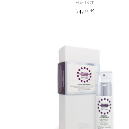
viso DCT
74,00
€