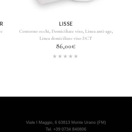
R
LISSE
,
,
,
re
Contorno occhi
Domiciliare viso
Linea anti-age
Linea domiciliare viso DCT
86,00
€
Valutato
5.00
su
5
Viale I Maggio, 6 63813 Monte Urano (FM)
Tel. +39 0734 840806