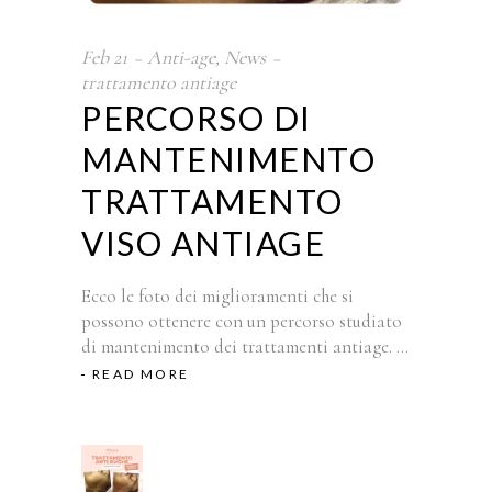
Feb
21
Anti-age
,
News
trattamento antiage
PERCORSO DI
MANTENIMENTO
TRATTAMENTO
VISO ANTIAGE
Ecco le foto dei miglioramenti che si
possono ottenere con un percorso studiato
di mantenimento dei trattamenti antiage.
READ MORE