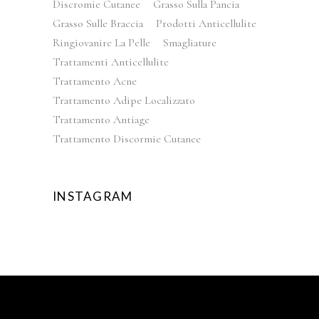
Discromie Cutanee
Grasso Sulla Pancia
Grasso Sulle Braccia
Prodotti Anticellulite
Ringiovanire La Pelle
Smagliature
Trattamenti Anticellulite
Trattamento Acne
Trattamento Adipe Localizzato
Trattamento Antiage
Trattamento Discormie Cutanee
INSTAGRAM