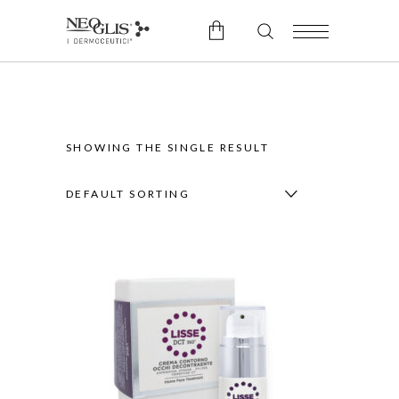
No products in the cart.
SHOWING THE SINGLE RESULT
DEFAULT SORTING