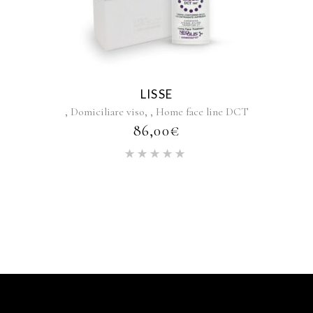
LISSE
,
,
,
Domiciliare viso
Home face line DCT
86,00
€
Rated
5.00
out of 5