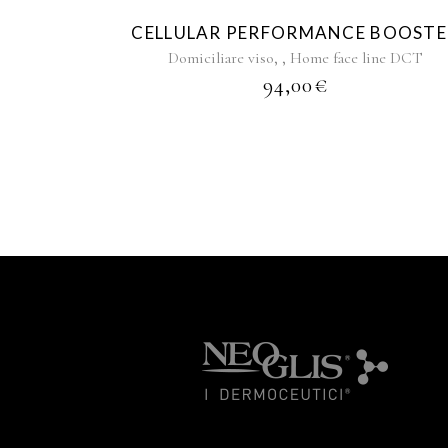
CELLULAR PERFORMANCE BOOSTE
,
,
Domiciliare viso
Home face line DCT
94,00
€