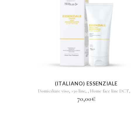
(ITALIANO) ESSENZIALE
,
,
,
Domiciliare viso
>30 line
Home face line DCT
70,00
€