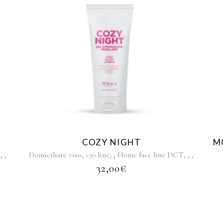
COZY NIGHT
M
,
,
,
,
,
,
,
,
,
Domiciliare viso
>30 line
Home face line DCT
32,00
€