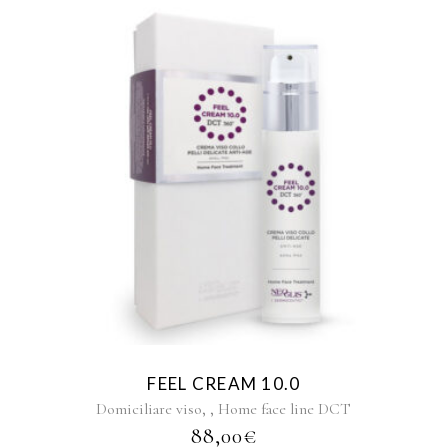
FEEL CREAM 10.0
,
,
Domiciliare viso
Home face line DCT
88,00
€