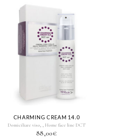
CHARMING CREAM 14.0
,
,
Domiciliare viso
Home face line DCT
88,00
€