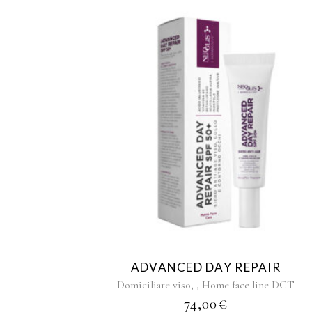
ADVANCED DAY REPAIR
,
,
Domiciliare viso
Home face line DCT
74,00
€