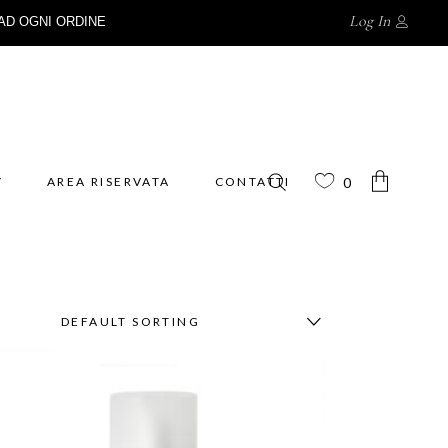
Log In
AD OGNI ORDINE
Y
AREA RISERVATA
CONTATTI
0
No products in the cart.
DEFAULT SORTING