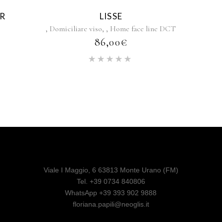
R
LISSE
,
,
,
Domiciliare viso
Home face line DCT
86,00
€
Rated
5.00
out of 5
Viale I Maggio, 6 63813 Monte Urano (FM)
Tel. +39 0734 840806
WhatsApp +39 393 902 9888
floriana.papili@neoglis.it