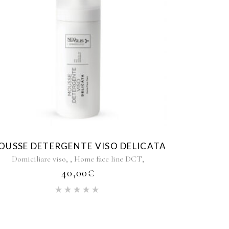
OUSSE DETERGENTE VISO DELICATA
,
,
,
Domiciliare viso
Home face line DCT
40,00
€
Rated
5.00
out of 5