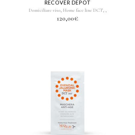
RECOVER DEPOT
,
,
,
Domiciliare viso
Home face line DCT
120,00
€