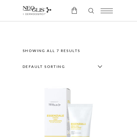
No products in the cart.
SHOWING ALL 7 RESULTS
DEFAULT SORTING