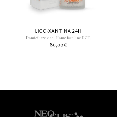
LICO-XANTINA 24H
,
,
Domiciliare viso
Home face line DCT
86,00
€