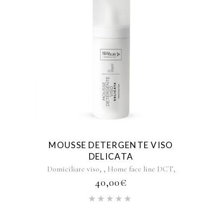
MOUSSE DETERGENTE VISO
DELICATA
,
,
,
Domiciliare viso
Home face line DCT
40,00
€
Rated
5.00
out of 5