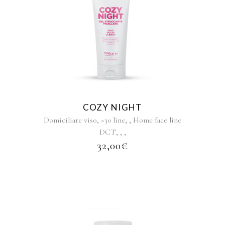
COZY NIGHT
,
,
,
Domiciliare viso
>30 line
Home face line
,
,
,
DCT
32,00
€