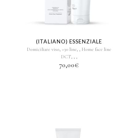
(ITALIANO) ESSENZIALE
,
,
,
Domiciliare viso
>30 line
Home face line
,
,
,
DCT
70,00
€