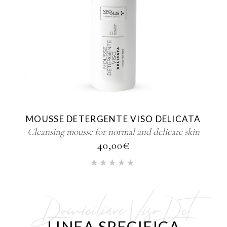
MOUSSE DETERGENTE VISO DELICATA
Cleansing mousse for normal and delicate skin
40,00
€
Domiciliare Viso Dct
LINEA SPECIFICA