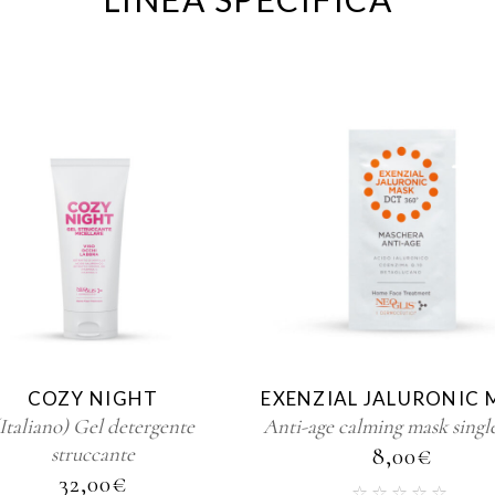
COZY NIGHT
EXENZIAL JALURONIC 
Italiano) Gel detergente
Anti-age calming mask singl
struccante
8,00
€
32,00
€