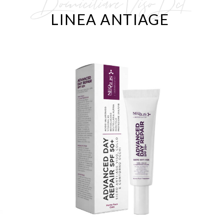
Domiciliare Viso Dct
LINEA ANTIAGE