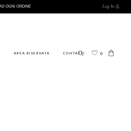
Log In
AD OGNI ORDINE
Y
AREA RISERVATA
CONTATTI
0
No products in the cart.